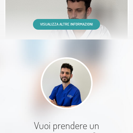
cerca un professionista serio,
preparato ed efficace.
VISUALIZZA ALTRE INFORMAZIONI
Paziente
Davide ha capito subito l’origine
del mio fastidio e già dalla prima
seduta mi sento molto meglio.
Paziente
Vuoi prendere un