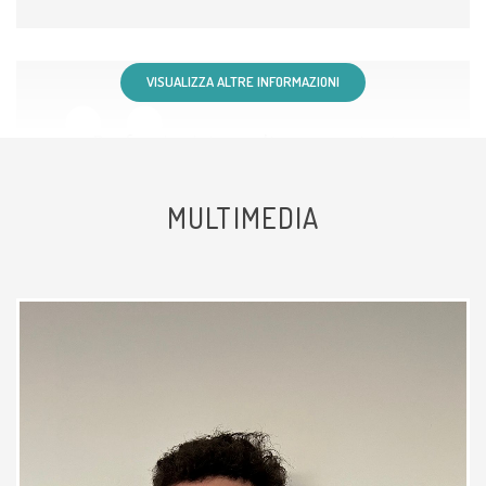
VISUALIZZA ALTRE INFORMAZIONI
Professionista molto competente e
attento. Mi sono sentita ascoltata
durante tutta la visita e ho ricevuto
MULTIMEDIA
spiegazioni chiare sul problema e
sul trattamento. Esperienza molto
positiva.
Paziente