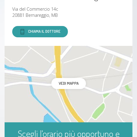
Via del Commercio 14c
Lombosciatalgia
20881 Bernareggio, MB
Emicrania
CHIAMA IL DOTTORE
Gastrite
Piede piatto
Scoliosi
VEDI MAPPA
Pubalgia
dolori muscolari
Stitichezza
Scegli l'orario più opportuno e