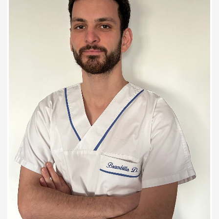
Ottimo fisioterapista ed ottimo
professionista. È paziente, spiega
nel dettaglio gli interventi che va
ad applicare ed il beneficio che i
trattamenti faranno sull’arto
trattato. Dopo la prima seduta ho
già iniziato a trovare un ottimo
beneficio. Molto consigliato!
Paziente