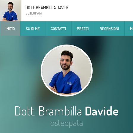
DOTT. BRAMBILLA DAVIDE
OSTEOPATA
INIZIO
SU DI ME
CONTATTI
PREZZI
RECENSIONI
M
Dott. Brambilla
Davide
osteopata