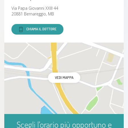
Colpo di Frusta
Via Papa Giovanni XXIII 44
20881 Bernareggio, MB
Disturbi del movimento
CHIAMA IL DOTTORE
Tallonite
Maldigestione
Stiramento
VEDI MAPPA
Vertigine
Lombalgia
Dorsalgia
Scegli l'orario più opportuno e
Insonnia