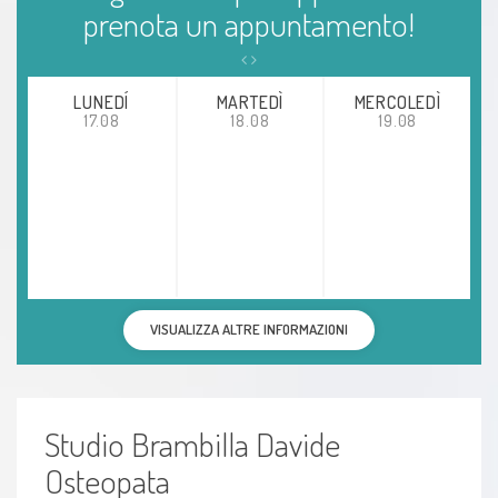
Reflusso gastroesofageo (esofagite)
prenota un appuntamento!
Bruxismo
LUNEDÍ
MARTEDÌ
MERCOLEDÌ
Formicolio
17.08
18.08
19.08
Dolore addominale nelle donne
Dolori ossei
Colon irritabile
VISUALIZZA ALTRE INFORMAZIONI
Gomito del tennista (epicondilite)
Sperone calcaneare
Studio Brambilla Davide
Dismenorrea
Osteopata