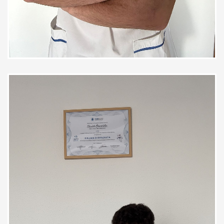
Mi affido a Brambilla Davide da
anni e non potrei essere più
soddisfatta. I suoi trattamenti
sono sempre efficaci e mirati: ogni
volta riesce a individuare subito il
problema e a risolverlo in modo
concreto. Oltre alla grande
competenza professionale,
apprezzo molto anche l’attenzione
e la disponibilità verso il paziente.
Ti mette a tuo agio e ascolta
davvero. Dopo ogni seduta mi
sento decisamente meglio. Lo
consiglio senza alcun dubbio a chi