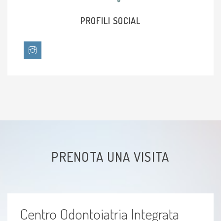
Esofagite da reflusso
PROFILI SOCIAL
Dolore articolare
Distorsione
Piede torto
Bruciore di stomaco
Borsite
PRENOTA UNA VISITA
Stress
Mal di pancia
Centro Odontoiatria Integrata
Sciatica